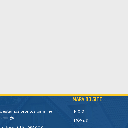
MAPA DO SITE
o, estamos prontos para lhe
INÍCIO
Domingo.
IMÓVEIS
ia Brasil, CEP 55642-112