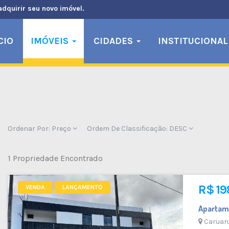
adquirir seu novo imóvel.
CIO
IMÓVEIS
CIDADES
INSTITUCIONAL
Ordenar Por:
Preço
Ordem De Classificação:
DESC
1 Propriedade Encontrado
R$ 19
VENDA
LANÇAMENTO
Apartam
Caruar