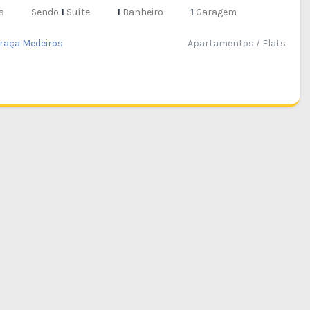
s
Sendo
1
Suíte
1
Banheiro
1
Garagem
raça Medeiros
Apartamentos / Flats