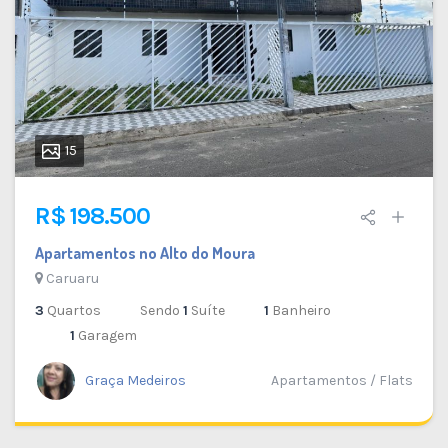
15
R$ 198.500
Apartamentos no Alto do Moura
Caruaru
3
Quartos
Sendo
1
Suíte
1
Banheiro
1
Garagem
Graça Medeiros
Apartamentos / Flats