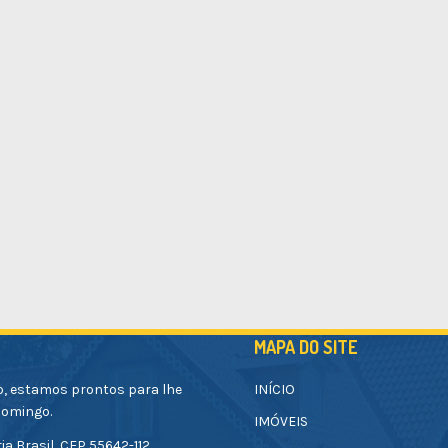
MAPA DO SITE
o, estamos prontos para lhe
INÍCIO
Domingo.
IMÓVEIS
ia Brasil, CEP 55642-112