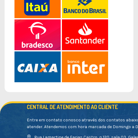
CENTRAL DE ATENDIMENTO AO CLIENTE
Entre em contato conosco através dos contatos abaix
atender. Atendemos com hora marcada de Domingo a 
Rua Lamartine de Farias Castro, n 120, sala 03, Galer