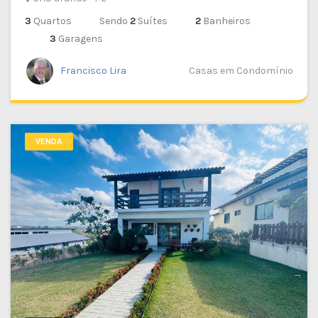
3
Quartos
Sendo
2
Suítes
2
Banheiros
3
Garagens
Francisco Lira
Casas em Condomínio
VENDA