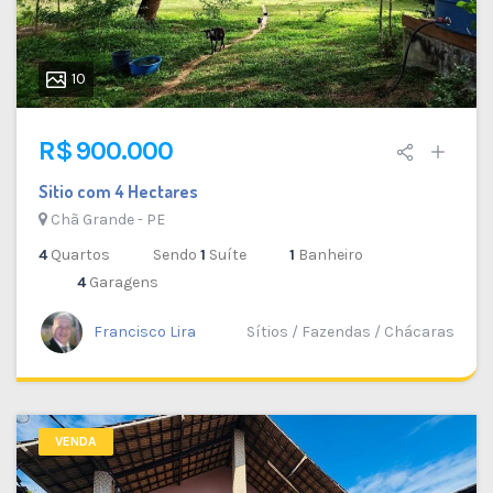
10
R$ 900.000
Sitio com 4 Hectares
Chã Grande - PE
4
Quartos
Sendo
1
Suíte
1
Banheiro
4
Garagens
Francisco Lira
Sítios / Fazendas / Chácaras
VENDA