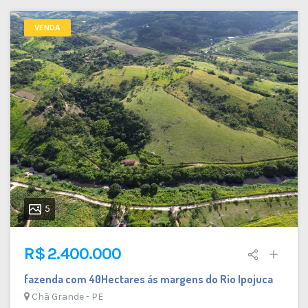
VENDA
5
R$ 2.400.000
fazenda com 40Hectares ás margens do Rio Ipojuca
Chã Grande - PE