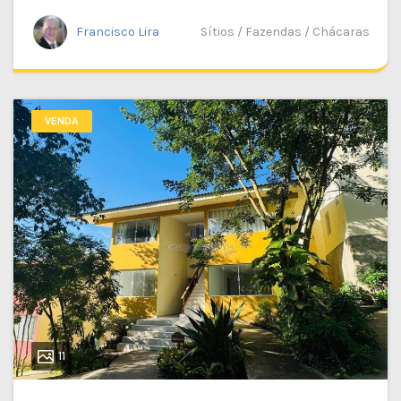
Francisco Lira
Sítios / Fazendas / Chácaras
VENDA
11