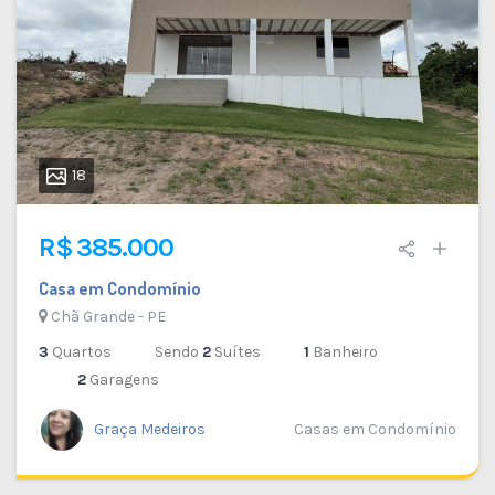
18
R$ 385.000
Casa em Condomínio
Chã Grande - PE
3
Quartos
Sendo
2
Suítes
1
Banheiro
2
Garagens
Graça Medeiros
Casas em Condomínio