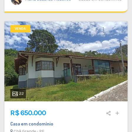
VENDA
22
R$ 650.000
Casa em condomínio
Chã Grande - PE