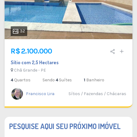
32
R$ 2.100.000
Sítio com 2,5 Hectares
Chã Grande - PE
4
Quartos
Sendo
4
Suítes
1
Banheiro
Francisco Lira
Sítios / Fazendas / Chácaras
PESQUISE AQUI SEU PRÓXIMO IMÓVEL