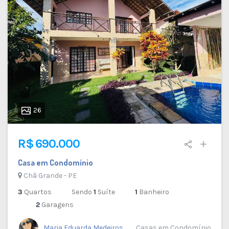
26
R$ 690.000
Casa em Condomínio
Chã Grande - PE
3
Quartos
Sendo
1
Suíte
1
Banheiro
2
Garagens
Maria Eduarda Medeiros
Casas em Condomínio