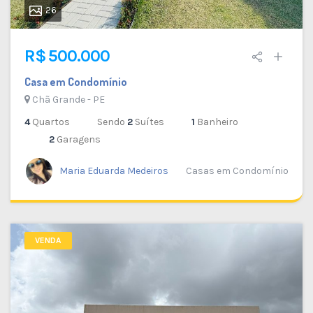
26
R$ 500.000
Casa em Condomínio
Chã Grande - PE
4
Quartos
Sendo
2
Suítes
1
Banheiro
2
Garagens
Maria Eduarda Medeiros
Casas em Condomínio
VENDA