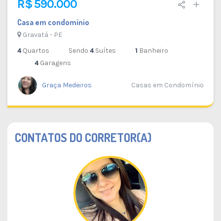
R$ 590.000
Casa em condomínio
Gravatá - PE
4
Quartos
Sendo
4
Suítes
1
Banheiro
4
Garagens
Graça Medeiros
Casas em Condomínio
CONTATOS DO CORRETOR(A)