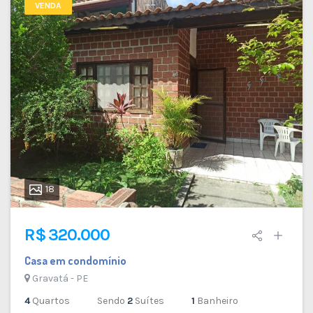
VENDA
18
R$ 320.000
Casa em condomínio
Gravatá - PE
4
Quartos
Sendo
2
Suítes
1
Banheiro