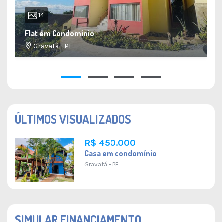
14
Flat em Condomínio
Gravatá - PE
34 M²
1
1
1
1
ÚLTIMOS VISUALIZADOS
R$ 450.000
Casa em condomínio
Gravatá - PE
SIMULAR FINANCIAMENTO