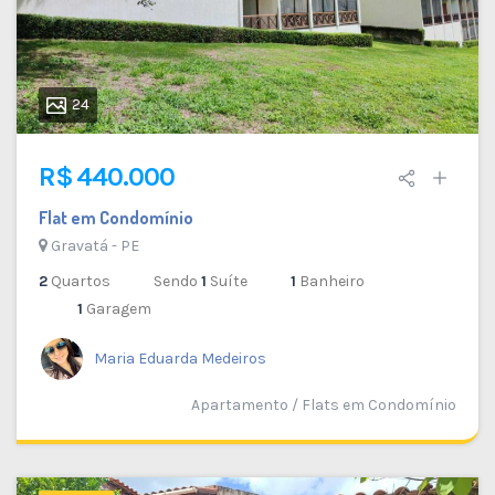
24
R$ 440.000
Flat em Condomínio
Gravatá - PE
2
Quartos
Sendo
1
Suíte
1
Banheiro
1
Garagem
Maria Eduarda Medeiros
Apartamento / Flats em Condomínio