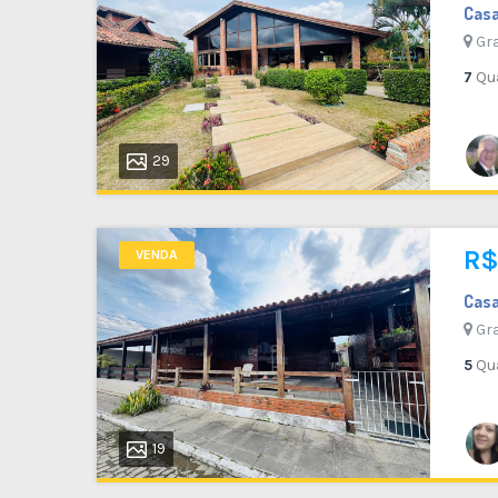
Cas
VENDA
Gra
7
Qu
24
Flat em Condomínio
29
Gravatá - PE
72 M²
1
2
1
R$
VENDA
Cas
Gra
5
Qu
19