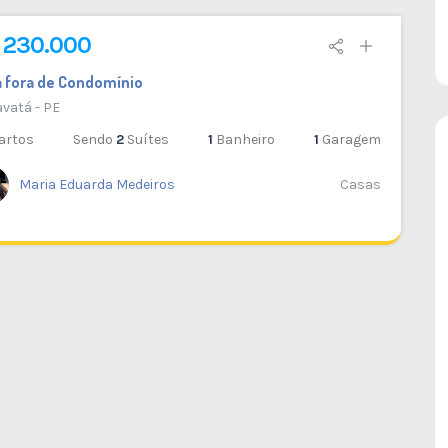
 230.000
 fora de Condomínio
vatá - PE
artos
Sendo
2
Suítes
1
Banheiro
1
Garagem
Maria Eduarda Medeiros
Casas