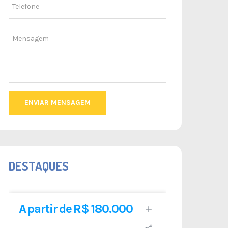
ENVIAR MENSAGEM
DESTAQUES
A partir de R$ 180.000
R$ 1.1