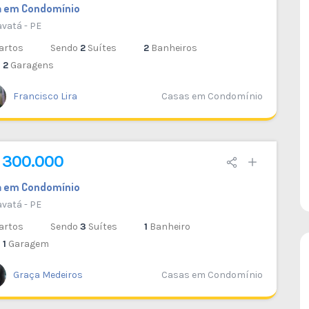
DESTAQUE
DESTAQUE
a em Condomínio
VENDA
vatá - PE
33
artos
Sendo
2
Suítes
2
Banheiros
2
Garagens
Casa Fora de Condomínio Serra do
Maroto
Francisco Lira
Casas em Condomínio
Gravatá - PE
1
380 M²
4
6
2
2
 300.000
a em Condomínio
vatá - PE
artos
Sendo
3
Suítes
1
Banheiro
1
Garagem
Graça Medeiros
Casas em Condomínio