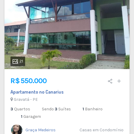
21
R$ 550.000
Apartamento no Canarius
Gravatá - PE
3
Quartos
Sendo
3
Suítes
1
Banheiro
1
Garagem
Graça Medeiros
Casas em Condomínio