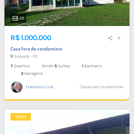
22
R$ 1.000.000
Casa fora de condomínio
Gravatá - PE
7
Quartos
Sendo
5
Suítes
1
Banheiro
2
Garagens
Francisco Lira
Casas em Condomínio
VENDA