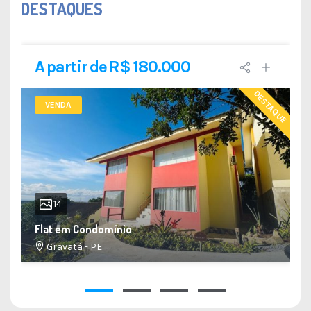
DESTAQUES
A partir de R$ 180.000
DESTAQUE
VENDA
14
Flat em Condomínio
Gravatá - PE
34 M²
1
1
1
1