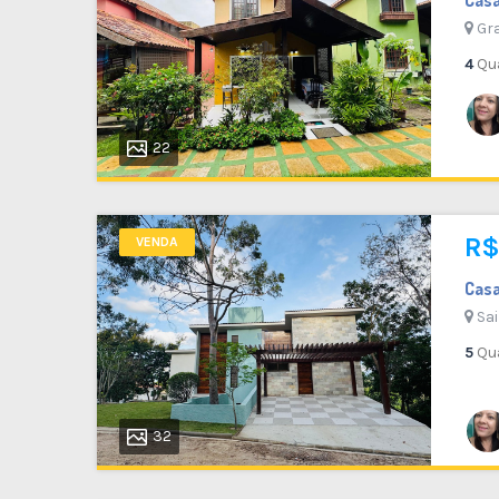
VENDA
Gra
4
Qu
24
Flat em Condomínio
22
Gravatá - PE
72 M²
1
2
R$
1
VENDA
Cas
Sai
5
Qu
32