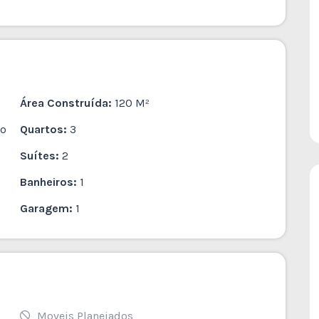
Área Construída:
120 M²
io
Quartos:
3
Suítes:
2
Banheiros:
1
Garagem:
1
Moveis Planejados