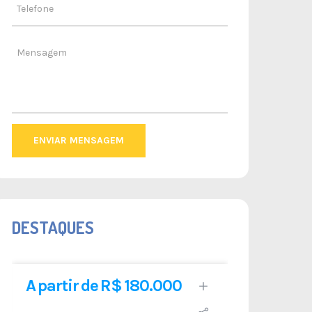
ENVIAR MENSAGEM
DESTAQUES
A partir de R$ 180.000
R$ 1.1