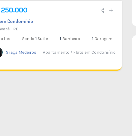
 250.000
t em Condomínio
vatá - PE
artos
Sendo
1
Suíte
1
Banheiro
1
Garagem
Graça Medeiros
Apartamento / Flats em Condomínio