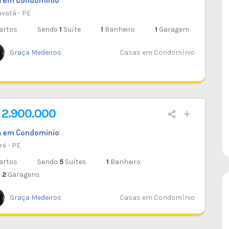
DESTAQUE
DESTAQUE
VENDA
vatá - PE
artos
Sendo
1
Suíte
1
Banheiro
1
Garagem
33
Graça Medeiros
Casas em Condomínio
Casa Fora de Condomínio Serra do
Maroto
Gravatá - PE
1
380 M²
4
6
2
 2.900.000
2
a em Condomínio
ré - PE
artos
Sendo
5
Suítes
1
Banheiro
2
Garagens
Graça Medeiros
Casas em Condomínio