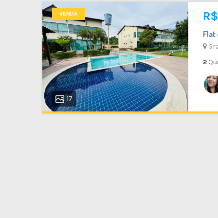
R$
VENDA
Fla
Gra
2
Qu
17