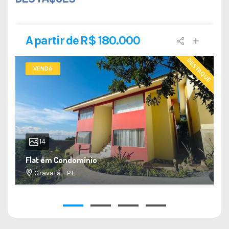
A partir de R$ 180.000
DESTAQUE
VENDA
14
Flat em Condomínio
Gravatá - PE
34 M²
1
1
1
1