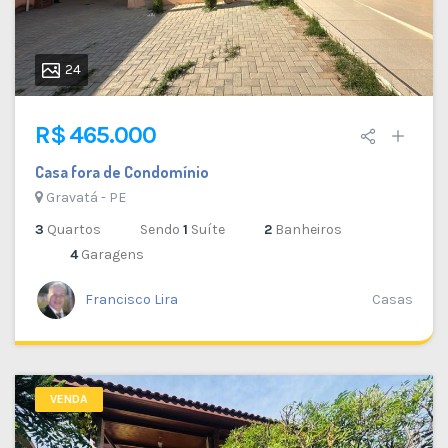
24
R$ 465.000
Casa fora de Condomínio
Gravatá - PE
3
Quartos
Sendo
1
Suíte
2
Banheiros
4
Garagens
Francisco Lira
Casas
VENDA