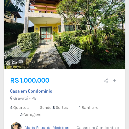
28
R$ 1.000.000
Casa em Condomínio
Gravatá - PE
4
Quartos
Sendo
3
Suítes
1
Banheiro
2
Garagens
Maria Eduarda Medeiros
Casas em Condomínio