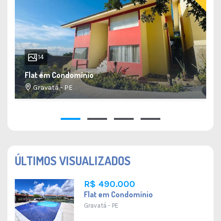
14
Flat em Condomínio
Gravatá - PE
34 M²
1
1
1
1
ÚLTIMOS VISUALIZADOS
R$ 490.000
Flat em Condomínio
Gravatá - PE