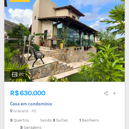
20
R$ 630.000
Casa em condomínio
Gravatá - PE
3
Quartos
Sendo
3
Suítes
1
Banheiro
3
Garagens