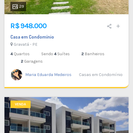
29
R$ 948.000
Casa em Condomínio
Gravatá - PE
4
Quartos
Sendo
4
Suítes
2
Banheiros
2
Garagens
Maria Eduarda Medeiros
Casas em Condomínio
VENDA