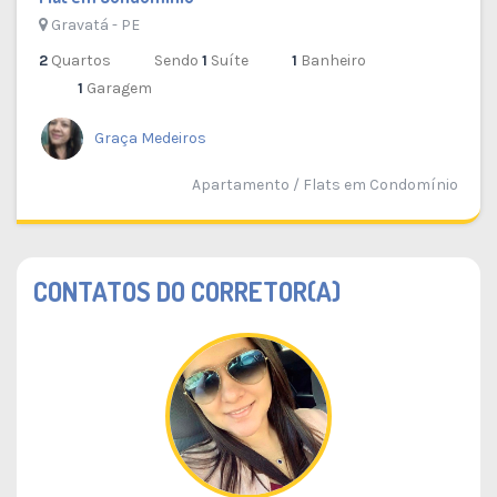
Gravatá - PE
2
Quartos
Sendo
1
Suíte
1
Banheiro
1
Garagem
Graça Medeiros
Apartamento / Flats em Condomínio
CONTATOS DO CORRETOR(A)