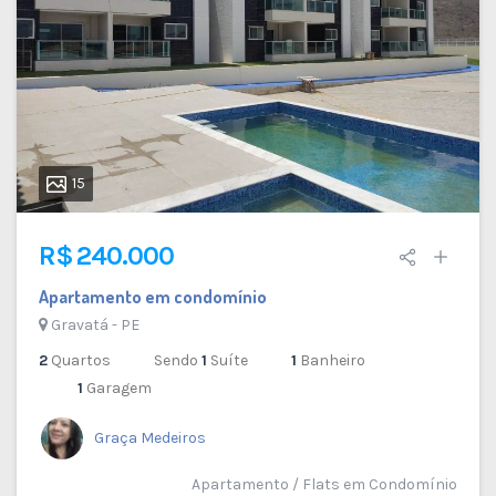
15
R$ 240.000
Apartamento em condomínio
Gravatá - PE
2
Quartos
Sendo
1
Suíte
1
Banheiro
1
Garagem
Graça Medeiros
Apartamento / Flats em Condomínio