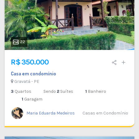
22
R$ 350.000
Casa em condomínio
Gravatá - PE
3
Quartos
Sendo
2
Suítes
1
Banheiro
1
Garagem
Maria Eduarda Medeiros
Casas em Condomínio