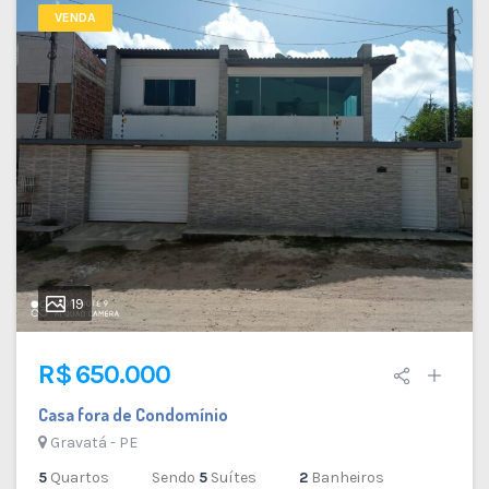
VENDA
19
R$ 650.000
Casa fora de Condomínio
Gravatá - PE
5
Quartos
Sendo
5
Suítes
2
Banheiros