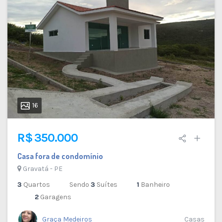
16
R$ 350.000
Casa fora de condomínio
Gravatá - PE
3
Quartos
Sendo
3
Suítes
1
Banheiro
2
Garagens
Graça Medeiros
Casas