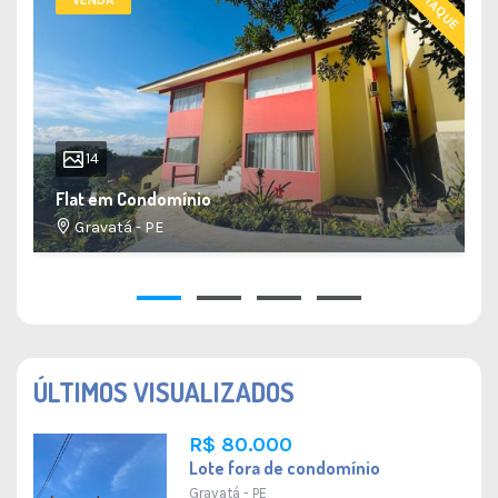
DESTAQUE
14
Flat em Condomínio
Gravatá - PE
34 M²
1
1
1
1
ÚLTIMOS VISUALIZADOS
R$ 80.000
Lote fora de condomínio
Gravatá - PE