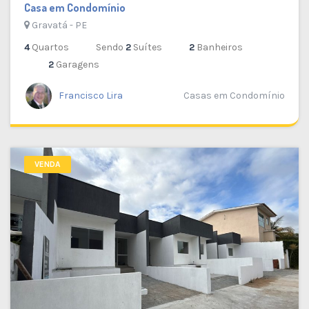
Casa em Condomínio
Gravatá - PE
4
Quartos
Sendo
2
Suítes
2
Banheiros
2
Garagens
Francisco Lira
Casas em Condomínio
VENDA