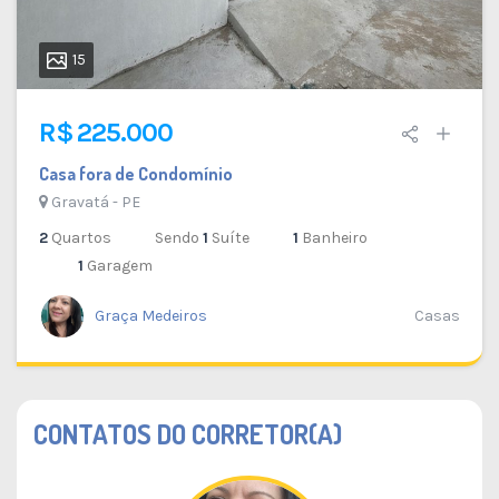
15
R$ 225.000
Casa fora de Condomínio
Gravatá - PE
2
Quartos
Sendo
1
Suíte
1
Banheiro
1
Garagem
Graça Medeiros
Casas
CONTATOS DO CORRETOR(A)