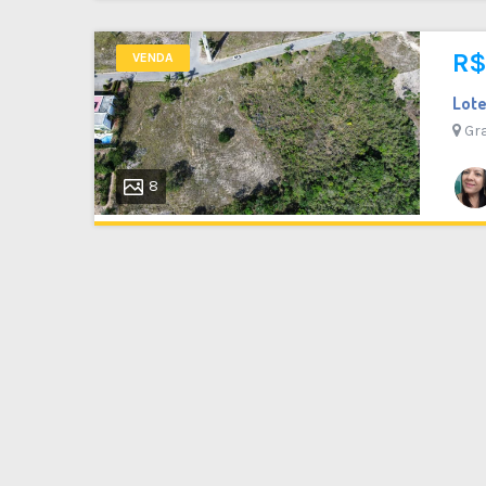
R$
VENDA
Lot
Gra
8