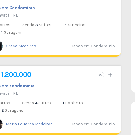
DESTAQUE
DESTAQUE
VENDA
a em Condomínio
vatá - PE
33
artos
Sendo
3
Suítes
2
Banheiros
Casa Fora de Condomínio Serra do
1
Garagem
Maroto
Gravatá - PE
Graça Medeiros
Casas em Condomínio
1
380 M²
4
6
2
2
 1.200.000
a em condomínio
vatá - PE
artos
Sendo
4
Suítes
1
Banheiro
2
Garagens
Maria Eduarda Medeiros
Casas em Condomínio