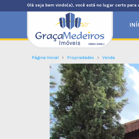
Olá seja bem vindo(a), você está no lugar certo para 
INÍ
Página Inicial
Propriedades
Venda