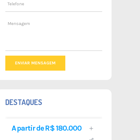
ENVIAR MENSAGEM
DESTAQUES
A partir de R$ 180.000
R$ 1.1