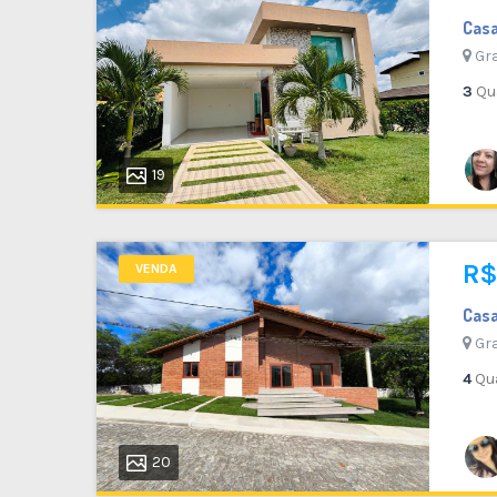
VENDA
Cas
Gra
3
Qu
24
Flat em Condomínio
Gravatá - PE
19
72 M²
1
2
1
R$
VENDA
Cas
Gra
4
Qu
20